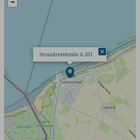
−
×
Strandresidentie A 201