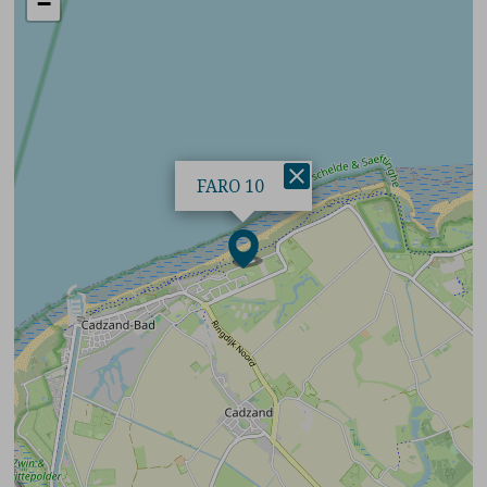
−
×
FARO 10