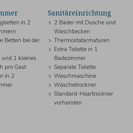
immer
Sanitäreinrichtung
gbetten in 2
2 Bäder mit Dusche und
immern
Waschbecken
 Betten bei der
Thermostatarmaturen
Extra Toilette in 1
 und 1 kleines
Badezimmer
h pro Gast
Separate Toilette
r in 2
Waschmaschine
immer
Wäschetrockner
Standard-Haartrockner
vorhanden