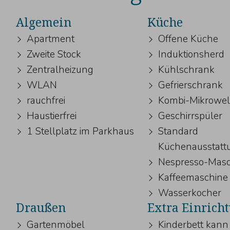
Algemein
Küche
Apartment
Offene Küche
Zweite Stock
Induktionsherd
Zentralheizung
Kühlschrank
WLAN
Gefrierschrank
rauchfrei
Kombi-Mikrowel
Haustierfrei
Geschirrspüler
1 Stellplatz im Parkhaus
Standard
Küchenausstatt
Nespresso-Masc
Kaffeemaschine
Wasserkocher
Draußen
Extra Einrich
Gartenmöbel
Kinderbett kann