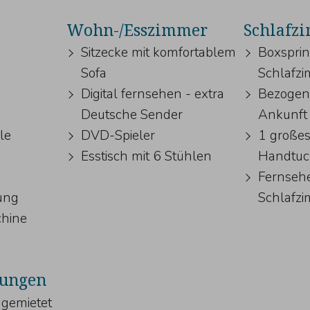
Wohn-/Esszimmer
Schlafz
Sitzecke mit komfortablem
Boxsprin
Sofa
Schlafz
Digital fernsehen - extra
Bezogene
Deutsche Sender
Ankunft
le
DVD-Spieler
1 großes
Esstisch mit 6 Stühlen
Handtuc
Fernsehe
ung
Schlafz
hine
tungen
 gemietet