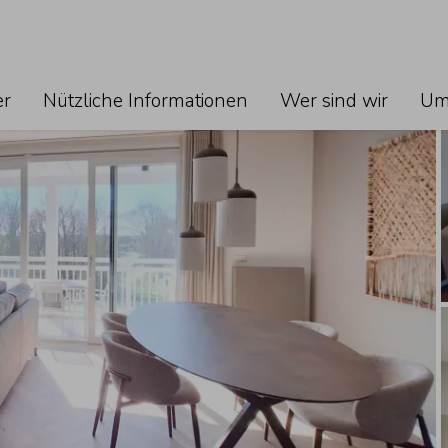
Keine 
Sie könn
zum klic
er
Nützliche Informationen
Wer sind wir
Um