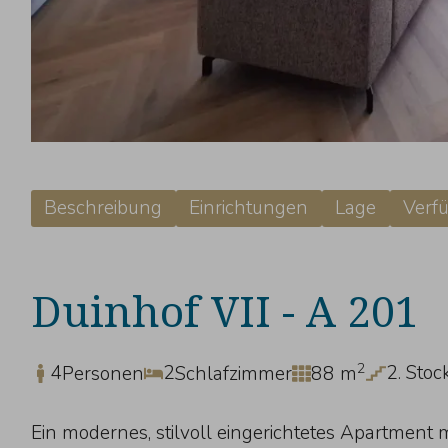
Beschreibung
Einrichtungen
Lage
Verfü
Duinhof VII - A 201
2
4
2
2. Stoc
Personen
Schlafzimmer
88 m
Ein modernes, stilvoll eingerichtetes Apartment