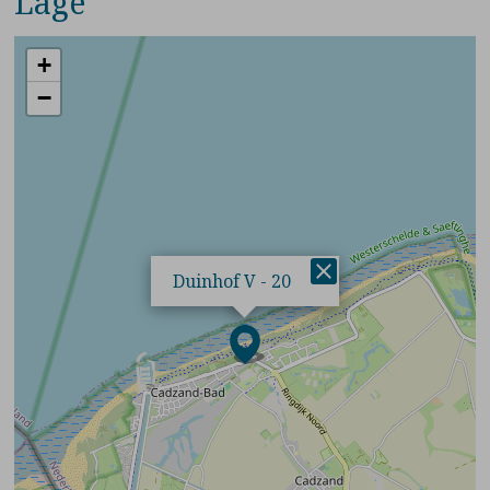
Lage
+
−
×
Duinhof V - 20