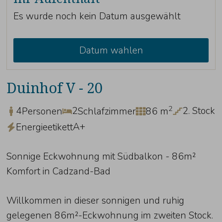
Es wurde noch kein Datum ausgewählt
Datum wahlen
Duinhof V - 20
2
4
2
2. Stock
Personen
Schlafzimmer
86 m
A+
Energieetikett
Sonnige Eckwohnung mit Südbalkon - 86m²
Komfort in Cadzand-Bad
Willkommen in dieser sonnigen und ruhig
gelegenen 86m²-Eckwohnung im zweiten Stock.