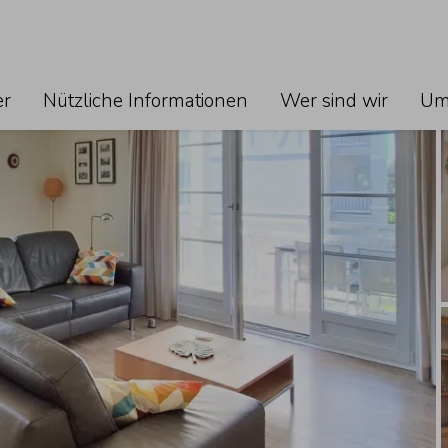
Keine 
Sie könn
zum klic
er
Nützliche Informationen
Wer sind wir
Um