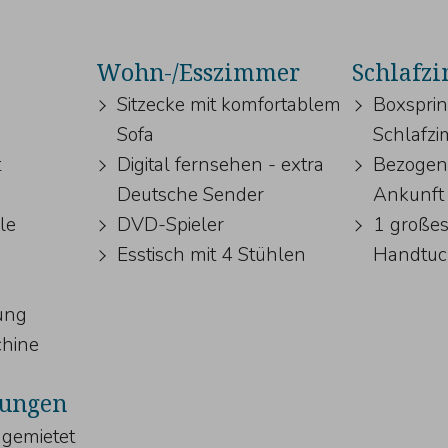
Wohn-/Esszimmer
Schlafz
Sitzecke mit komfortablem
Boxsprin
Sofa
Schlafz
t
Digital fernsehen - extra
Bezogene
Deutsche Sender
Ankunft
le
DVD-Spieler
1 großes
Esstisch mit 4 Stühlen
Handtuc
ung
hine
tungen
 gemietet