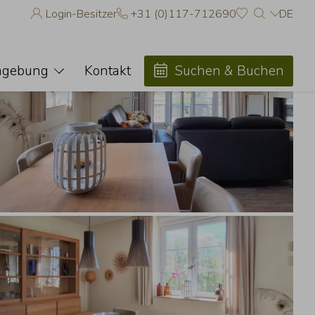
Login-Besitzer
+31 (0)117-712690
DE
Favoriten
en Unterkünfte zu Ihren Favoriten hinzufügen, indem Sie auf
ken.
gebung
Kontakt
Suchen & Buchen