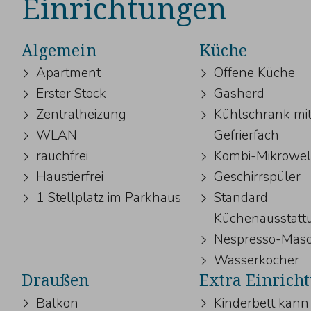
Einrichtungen
Algemein
Küche
Apartment
Offene Küche
Erster Stock
Gasherd
Zentralheizung
Kühlschrank mi
WLAN
Gefrierfach
rauchfrei
Kombi-Mikrowel
Haustierfrei
Geschirrspüler
1 Stellplatz im Parkhaus
Standard
Küchenausstatt
Nespresso-Masc
Wasserkocher
Draußen
Extra Einrich
Balkon
Kinderbett kann