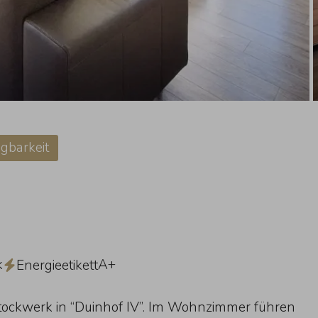
gbarkeit
k
A+
Energieetikett
ockwerk in “Duinhof IV”. Im Wohnzimmer führen