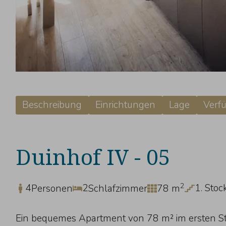
Beschreibung
Einrichtungen
Lage
Verfü
Duinhof IV - 05
2
4
2
1. Stoc
Personen
Schlafzimmer
78 m
Ein bequemes Apartment von 78 m² im ersten St